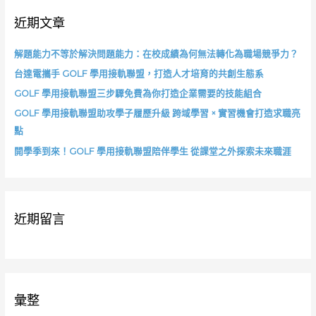
字
生
近期文章
:
從
入
門
解題能力不等於解決問題能力：在校成績為何無法轉化為職場競爭力？
到
台達電攜手 GOLF 學用接軌聯盟，打造人才培育的共創生態系
應
GOLF 學用接軌聯盟三步驟免費為你打造企業需要的技能組合
用，
提
GOLF 學用接軌聯盟助攻學子履歷升級 跨域學習 × 實習機會打造求職亮
前
點
布
開學季到來！GOLF 學用接軌聯盟陪伴學生 從課堂之外探索未來職涯
局
AI
職
涯
近期留言
彙整