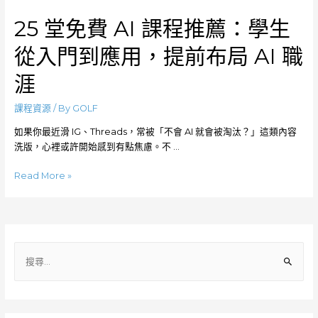
25 堂免費 AI 課程推薦：學生
從入門到應用，提前布局 AI 職
涯
課程資源
/ By
GOLF
如果你最近滑 IG、Threads，常被「不會 AI 就會被淘汰？」這類內容
洗版，心裡或許開始感到有點焦慮。不 …
25
Read More »
堂
免
費
AI
課
搜
程
尋
推
關
薦：
鍵
學