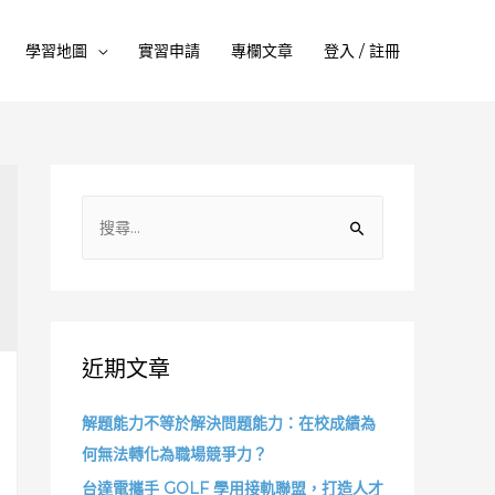
學習地圖
實習申請
專欄文章
登入 / 註冊
搜
尋
關
鍵
字
:
近期文章
解題能力不等於解決問題能力：在校成績為
何無法轉化為職場競爭力？
台達電攜手 GOLF 學用接軌聯盟，打造人才