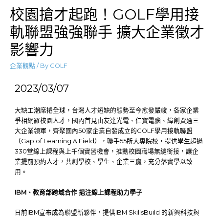
校園搶才起跑！GOLF學用接
軌聯盟強強聯手 擴大企業徵才
影響力
企業觀點
/ By
GOLF
2023/03/07
大缺工潮席捲全球，台灣人才短缺的態勢至今愈發嚴峻，各家企業
爭相網羅校園人才，國內首見由友達光電、仁寶電腦、緯創資通三
大企業領軍，齊聚國內50家企業自發成立的GOLF學用接軌聯盟
（Gap of Learning & Field），聯手55所大專院校，提供學生超過
330堂線上課程與上千個實習機會，推動校園職場無縫銜接，讓企
業提前預約人才，共創學校、學生、企業三贏，充分落實學以致
用。
IBM
、教育部跨域合作
挹注線上課程助力學子
日前IBM宣布成為聯盟新夥伴，提供IBM SkillsBuild 的新興科技與