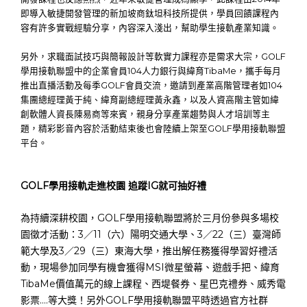
即導入敏捷開發管理的新加坡商鈦坦科技所提供，學員回饋課程內
容有許多實戰經驗分享，內容深入淺出，幫助學生接軌產業知識。
另外，求職面試技巧與簡報設計等軟實力課程亦是需求大宗，GOLF
學用接軌聯盟中的企業會員104人力銀行與緯育TibaMe，攜手每月
推出直播活動及每季GOLF會員交流，邀請到產業高階管理者如104
集團總經理黃于純、緯育副總經理黃永鑫，以及人資高階主管如緯
創軟體人資長陳易商等來賓，親身分享產業趨勢與人才培訓等主
題，精彩影音內容於活動結束後也會陸續上架至GOLF學用接軌聯盟
平台。
GOLF
學用接軌走進校園
追蹤
IG
就可抽好禮
為持續深耕校園，GOLF學用接軌聯盟將於三月份參與多場校
園徵才活動：3／11（六）陽明交通大學、3／22（三）臺灣師
範大學及3／29（三）東海大學，推出解任務獲得學習好禮活
動，現場參加同學有機會獲得MSI微星螢幕、遊戲手把、緯育
TibaMe價值萬元的線上課程、西堤餐券、星巴克禮券、威秀電
影票….等大獎！另外GOLF學用接軌聯盟平時透過官方社群