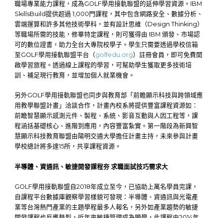
職場專業能力課程，成為GOLF學用接軌聯盟的延伸學習資源。IBM
SkillsBuild提供超過 1,000門課程，其中包含網路安全、數據分析、
雲端運算和許多其他技術學科，並有設計思維（Design Thinking）
等職場所需的技能，修畢特定課程，則可獲得由 IBM 頒發、市場認
可的數位證書，助力全台大專院校學子。學生只需要透過學校信箱
至GOLF學用接軌聯盟平台（
golfedu.org
）註冊會員，即可免費開
啟學習旅程。透過線上課程的學習，可幫助學生獲取更多技術培
訓、補足現行教育，並增加個人就業機會。
另外GOLF學用接軌聯盟也同步與教育部「前瞻顯示科技與跨領域應
用教學聯盟計畫」洽談合作，計畫內校系將提供豐富課程資源如：
前瞻智慧顯示感測元件、製程、系統、影音互動與人因工程等，課
程涵括基礎核心、進階到應用，內容豐富紮實。第一階段為新興智
慧顯示科技教育聯盟由陽明交通大學擔任計畫主持，未來參與計畫
學校總計將多達15所，共享課程資源。
半導體、資通訊、敏捷開發課程夯
求職面試技巧需求大
GOLF學用接軌聯盟自2018年成立至今，已協助上萬名學員完課，
自課程平台數據庫觀察學習樣貌可發現：半導體、資通訊與光電產
業等台灣熱門產業的主題學程最多人報名，另外如產業趨勢的敏捷
開發課程也反應熱烈，近年來敏捷管理成為顯學，此課程由2014年